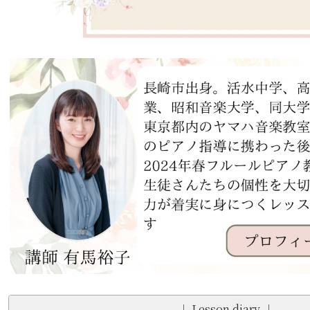
♩ Lesson diary ♩