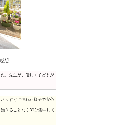
感想
した。先生が、優しく子どもが
下さりすぐに慣れた様子で安心
飽きることなく30分集中して