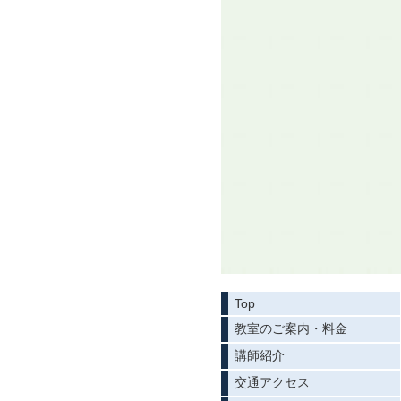
Top
教室のご案内・料金
講師紹介
交通アクセス