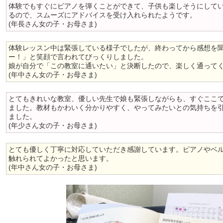
体験でもすぐにピアノを弾くことができて、子供も楽しそうにして
るので、スムーズにアドバイスを受け入れられたようです。
(年長さん女の子・お母さま)
体験レッスン中は緊張している様子でしたが、終わってから感想を
ー！」と笑顔で言われてびっくりしました。
娘が自分で「この教室に通いたい」と決断したので、楽しく通って
(年中さん女の子・お母さま)
とてもきれいな教室、優しい先生で娘も緊張しながらも、すぐここ
ました。教材もかわいく分かりやすく、やってみたいとの気持ちを
ました。
(年少さん女の子・お母さま)
とても優しく丁寧に対応していただき感謝しています。ピアノやベ
触れられてよかったと思います。
(年中さん女の子・お母さま)