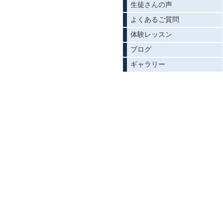
生徒さんの声
よくあるご質問
体験レッスン
ブログ
ギャラリー