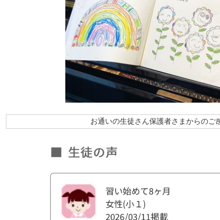
お通いの生徒さん保護者さまからのご